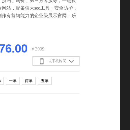
、预约、询价、第三方客服等，一键换
网站，配备强大seo工具，安全防护，
制作有营销能力的企业级展示官网；乐
776.00
￥3999
去手机购买
)
一年
两年
五年